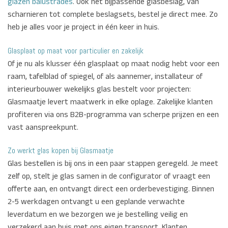
glazen balustrades
. Ook het bijpassende glasbeslag, van
scharnieren tot complete beslagsets, bestel je direct mee. Zo
heb je alles voor je project in één keer in huis.
Glasplaat op maat voor particulier en zakelijk
Of je nu als klusser één glasplaat op maat nodig hebt voor een
raam, tafelblad of spiegel, of als aannemer, installateur of
interieurbouwer wekelijks glas bestelt voor projecten:
Glasmaatje levert maatwerk in elke oplage. Zakelijke klanten
profiteren via ons B2B-programma van scherpe prijzen en een
vast aanspreekpunt.
Zo werkt glas kopen bij Glasmaatje
Glas bestellen is bij ons in een paar stappen geregeld. Je meet
zelf op, stelt je glas samen in de configurator of vraagt een
offerte aan, en ontvangt direct een orderbevestiging. Binnen
2-5 werkdagen ontvangt u een geplande verwachte
leverdatum en we bezorgen we je bestelling veilig en
verzekerd aan huis met ons eigen transport. Klanten