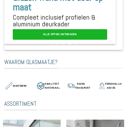
maat
Compleet inclusief profielen &
aluminium deurkader
ALLE OPTIES ONTDEKKEN
WAAROM GLASMAATJE?
KWALITEIT
EIGEN
PERSOONLIJK
MAATWERK
MATERIAAL
TRANSPORT
ADVIES
ASSORTIMENT