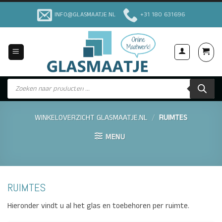
Ga
INFO@GLASMAATJE.NL
+31 180 631696
naar
inhoud
Producten
Voor Particulieren & Bedrijven
zoeken
WINKELOVERZICHT GLASMAATJE.NL
/
RUIMTES
MENU
RUIMTES
Hieronder vindt u al het glas en toebehoren per ruimte.