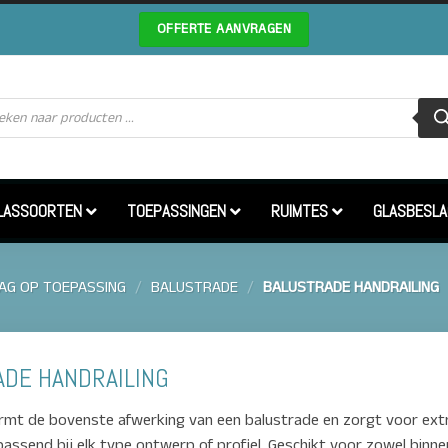
OFFERTE AANVRAGEN
cten
en
LASSOORTEN
TOEPASSINGEN
RUIMTES
GLASBESLA
AG OP TOEPASSING
/
BALUSTRADE
/
BALUSTRADE HANDRAILING
DE HANDRAILING
rmt de bovenste afwerking van een balustrade en zorgt voor extra
passend bij elk type ontwerp of profiel. Geschikt voor zowel binn