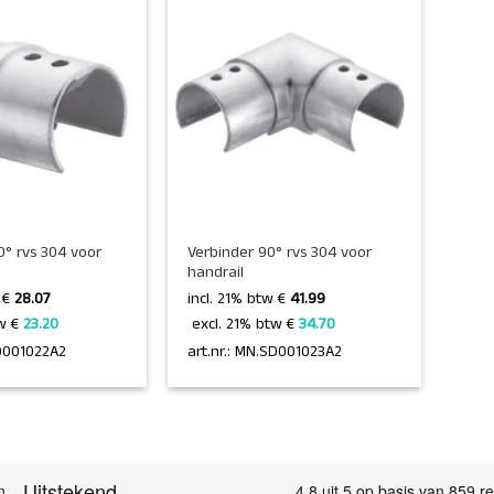
+
0° rvs 304 voor
Verbinder 90° rvs 304 voor
handrail
w €
28.07
incl. 21% btw €
41.99
w € 
23.20 
 excl. 21% btw € 
34.70 
SD001022A2
art.nr.: MN.SD001023A2