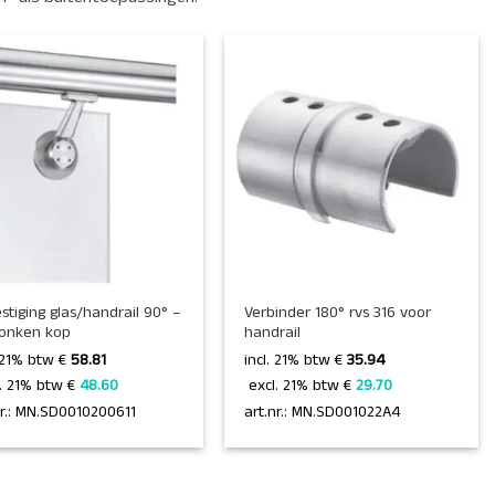
+
stiging glas/handrail 90° –
Verbinder 180° rvs 316 voor
onken kop
handrail
. 21% btw €
58.81
incl. 21% btw €
35.94
l. 21% btw € 
48.60 
 excl. 21% btw € 
29.70 
nr.: MN.SD0010200611
art.nr.: MN.SD001022A4