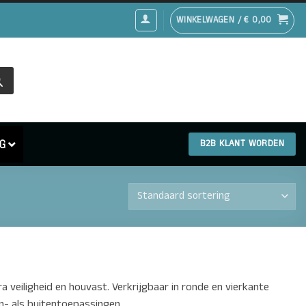
WINKELWAGEN /
€
0,00
G
B2B KLANT WORDEN
 veiligheid en houvast. Verkrijgbaar in ronde en vierkante
en- als buitentoepassingen.