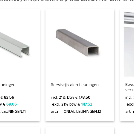
+
+
Beve
euningen
Roestvrijstalen Leuningen
verz
w €
83.56
incl. 21% btw €
178.50
incl
w € 
69.06 
 excl. 21% btw € 
147.52 
 exc
VL.LEUNINGEN.11
art.nr.: ONLVL.LEUNINGEN.12
art.