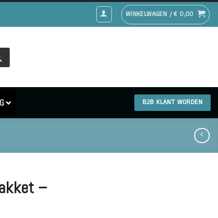
WINKELWAGEN /
€
0,00
G
B2B KLANT WORDEN
pakket –