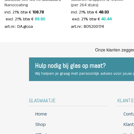
Nanocoating
(per 264 stuks)
incl. 21% btw €
108.78
incl. 21% btw €
48.93
 excl. 21% btw € 
89.90 
 excl. 21% btw € 
40.44 
art.nr.: DA.glcoa
art.nr.: BO5200174
Hulp nodig bij glas op maat?
Wij helpen je graag met persoonlijk advies voor jouw p
GLASMAATJE
KLANTE
Home
Cont
Shop
Klan