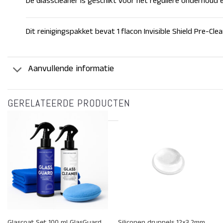
De Glasscleaner is geschikt voor het reguliere onderhoud 
Dit reinigingspakket bevat 1 flacon Invisible Shield Pre-Clea
Aanvullende informatie
GERELATEERDE PRODUCTEN
+
+
Glascoat Set 100 ml GlasGuard
Siliconen druppels 12×3.2mm