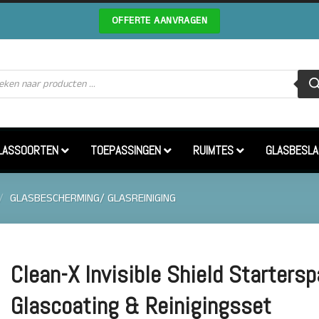
OFFERTE AANVRAGEN
cten
en
LASSOORTEN
TOEPASSINGEN
RUIMTES
GLASBESLA
/
GLASBESCHERMING/ GLASREINIGING
Clean-X Invisible Shield Starters
Glascoating & Reinigingsset