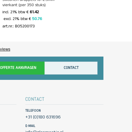
vierkant (per 350 stuks)
incl. 21% btw €
61.42
 excl. 21% btw € 
50.76 
art.nr.: BO5200173
OFFERTE AANVRAGEN
CONTACT
CONTACT
TELEFOON
+31 (0)180 631696
E-MAIL