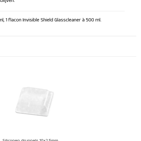
lijven.
l, 1 flacon Invisible Shield Glasscleaner à 500 ml.
+
Siliconen druppels 10×2.5mm