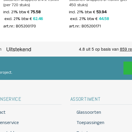
(per 720 stuks)
450 stuks)
incl. 21% btw €
75.58
incl. 21% btw €
53.94
 excl. 21% btw € 
62.46 
 excl. 21% btw € 
44.58 
art.nr.: BO5200170
art.nr.: BO5200171
roject.
NSERVICE
ASSORTIMENT
act
Glassoorten
tenservice
Toepassingen