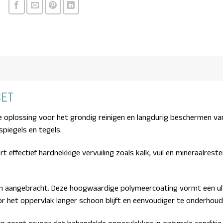
SET
te oplossing voor het grondig reinigen en langdurig beschermen va
piegels en tegels.
ert effectief hardnekkige vervuiling zoals kalk, vuil en mineraalre
ction aangebracht. Deze hoogwaardige polymeercoating vormt een u
or het oppervlak langer schoon blijft en eenvoudiger te onderhoude