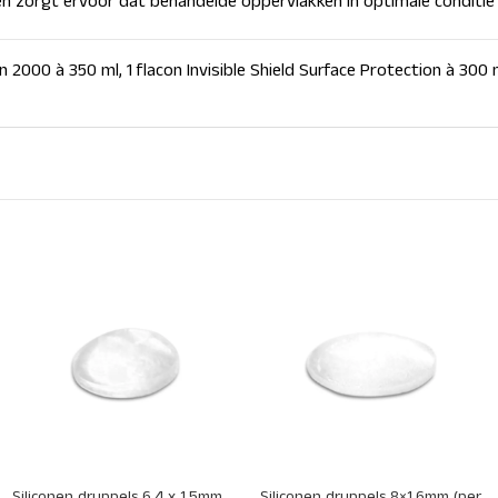
en zorgt ervoor dat behandelde oppervlakken in optimale conditie b
n 2000 à 350 ml, 1 flacon Invisible Shield Surface Protection à 300 m
+
+
Siliconen druppels 6.4 x 1.5mm
Siliconen druppels 8×1.6mm (per