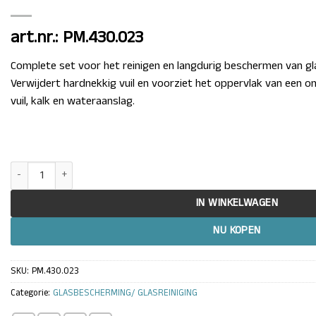
art.nr.: PM.430.023
Complete set voor het reinigen en langdurig beschermen van glas
Verwijdert hardnekkig vuil en voorziet het oppervlak van een 
vuil, kalk en wateraanslag.
Clean-X Invisible Shield Starterspakket – Glascoating & Reinigingsset 
IN WINKELWAGEN
NU KOPEN
SKU:
PM.430.023
Categorie:
GLASBESCHERMING/ GLASREINIGING