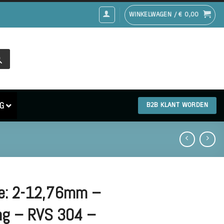
WINKELWAGEN /
€
0,00
G
B2B KLANT WORDEN
e: 2-12,76mm –
ng – RVS 304 –