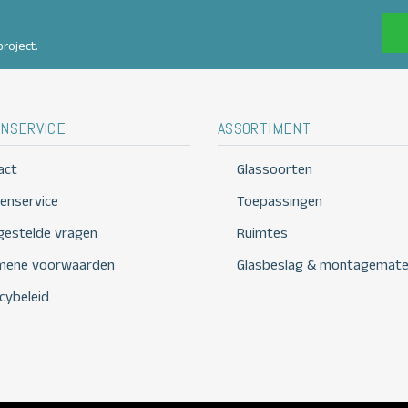
roject.
NSERVICE
ASSORTIMENT
act
Glassoorten
tenservice
Toepassingen
 gestelde vragen
Ruimtes
mene voorwaarden
Glasbeslag & montagemater
cybeleid