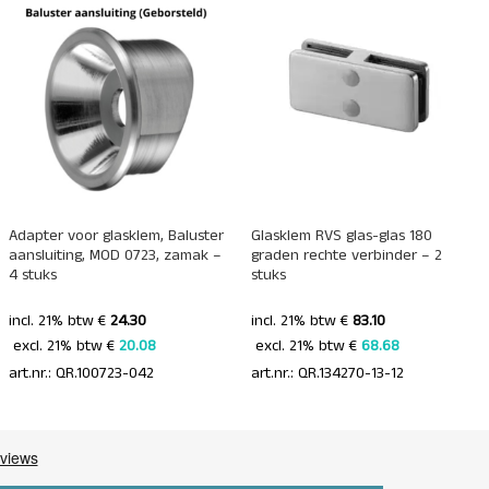
+
+
Adapter voor glasklem, Baluster
Glasklem RVS glas-glas 180
aansluiting, MOD 0723, zamak –
graden rechte verbinder – 2
4 stuks
stuks
incl. 21% btw €
24.30
incl. 21% btw €
83.10
 excl. 21% btw € 
20.08 
 excl. 21% btw € 
68.68 
art.nr.: QR.100723-042
art.nr.: QR.134270-13-12