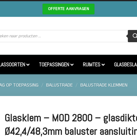
OFFERTE AANVRAGEN
cten
en
LASSOORTEN
TOEPASSINGEN
RUIMTES
GLASBESLA
AG OP TOEPASSING
/
BALUSTRADE
/
BALUSTRADE KLEMMEN
Glasklem – MOD 2800 – glasdikt
Ø42,4/48,3mm baluster aansluiti