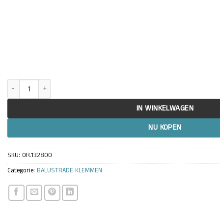
Glasklem - MOD 2800 - glasdikte: 2-12,76mm - Ø42,4/48,3mm baluster a
IN WINKELWAGEN
NU KOPEN
SKU:
QR.132800
Categorie:
BALUSTRADE KLEMMEN