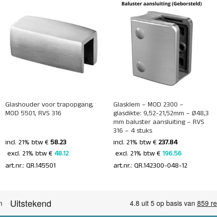
+
+
Glashouder voor trapopgang,
Glasklem – MOD 2300 –
MOD 5501, RVS 316
glasdikte: 9,52-21,52mm – Ø48,3
mm baluster aansluiting – RVS
316 – 4 stuks
incl. 21% btw €
58.23
incl. 21% btw €
237.84
 excl. 21% btw € 
48.12 
 excl. 21% btw € 
196.56 
art.nr.: QR.145501
art.nr.: QR.142300-048-12