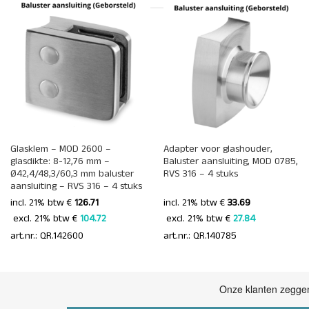
+
+
Glasklem – MOD 2600 –
Adapter voor glashouder,
glasdikte: 8-12,76 mm –
Baluster aansluiting, MOD 0785,
Ø42,4/48,3/60,3 mm baluster
RVS 316 – 4 stuks
aansluiting – RVS 316 – 4 stuks
incl. 21% btw €
126.71
incl. 21% btw €
33.69
 excl. 21% btw € 
104.72 
 excl. 21% btw € 
27.84 
art.nr.: QR.142600
art.nr.: QR.140785