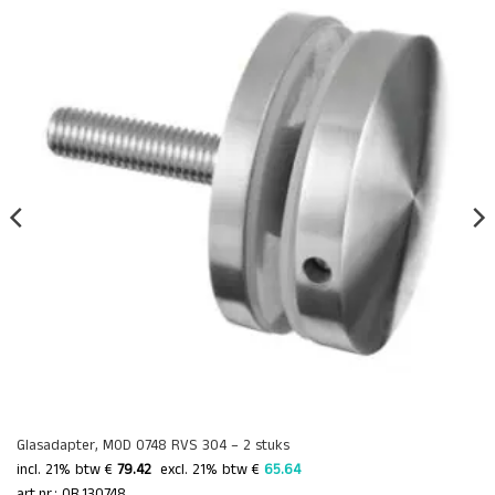
Glasadapter, MOD 0748 RVS 304 – 2 stuks
incl. 21% btw €
79.42
 excl. 21% btw € 
65.64 
art.nr.: QR.130748