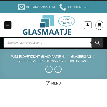
Ga
INFO@GLASMAATJE.NL
+31 180 631696
naar
inhoud
Producten
Voor Particulieren & Bedrijven
zoeken
WINKELOVERZICHT GLASMAATJE.NL
/
GLASBESLAG
/
GLASBESLAG OP TOEPASSING
/
BALUSTRADE
MENU