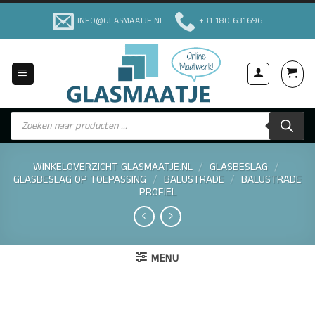
Ga
INFO@GLASMAATJE.NL
+31 180 631696
naar
inhoud
Producten
Voor Particulieren & Bedrijven
zoeken
WINKELOVERZICHT GLASMAATJE.NL
/
GLASBESLAG
/
GLASBESLAG OP TOEPASSING
/
BALUSTRADE
/
BALUSTRADE
PROFIEL
MENU