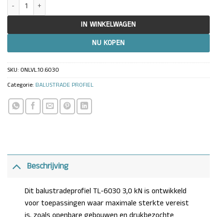
Glazen balustrade profiel 3,0 kN OnLevel TL-6030 – Alu aantal
IN WINKELWAGEN
NU KOPEN
SKU:
ONLVL.10.6030
Categorie:
BALUSTRADE PROFIEL
Beschrijving
Dit balustradeprofiel TL-6030 3,0 kN is ontwikkeld
voor toepassingen waar maximale sterkte vereist
is, zoals openbare gebouwen en drukbezochte