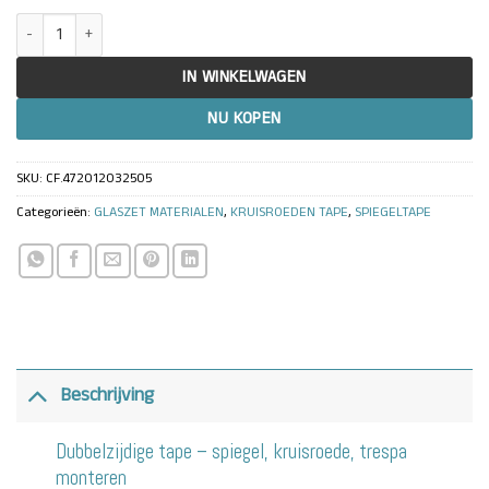
Dubbelzijdige tape – spiegel, kruisroede, trespa monteren aantal
IN WINKELWAGEN
NU KOPEN
SKU:
CF.472012032505
Categorieën:
GLASZET MATERIALEN
,
KRUISROEDEN TAPE
,
SPIEGELTAPE
Beschrijving
Dubbelzijdige tape – spiegel, kruisroede, trespa
monteren