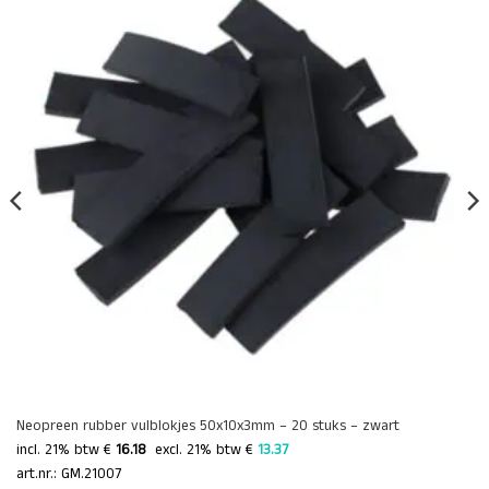
Neopreen rubber vulblokjes 50x10x3mm – 20 stuks – zwart
incl. 21% btw €
16.18
 excl. 21% btw € 
13.37 
art.nr.: GM.21007