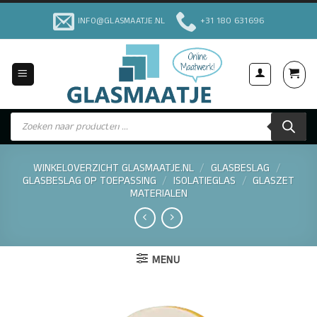
Ga
INFO@GLASMAATJE.NL
+31 180 631696
naar
inhoud
Producten
Voor Particulieren & Bedrijven
zoeken
WINKELOVERZICHT GLASMAATJE.NL
/
GLASBESLAG
/
GLASBESLAG OP TOEPASSING
/
ISOLATIEGLAS
/
GLASZET
MATERIALEN
MENU