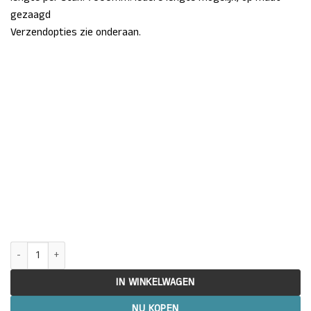
gezaagd
Verzendopties zie onderaan.
Midden Sier Kliklijst 60mm tbv Pext afdekprofiel Alu Brut - RAL 9005,
IN WINKELWAGEN
NU KOPEN