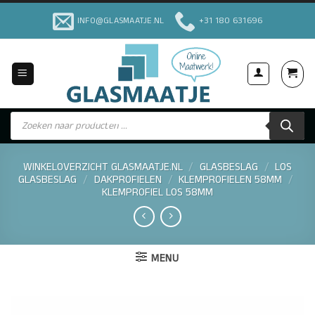
Ga
INFO@GLASMAATJE.NL
+31 180 631696
naar
inhoud
Producten
Voor Particulieren & Bedrijven
zoeken
WINKELOVERZICHT GLASMAATJE.NL
/
GLASBESLAG
/
LOS
GLASBESLAG
/
DAKPROFIELEN
/
KLEMPROFIELEN 58MM
/
KLEMPROFIEL LOS 58MM
MENU