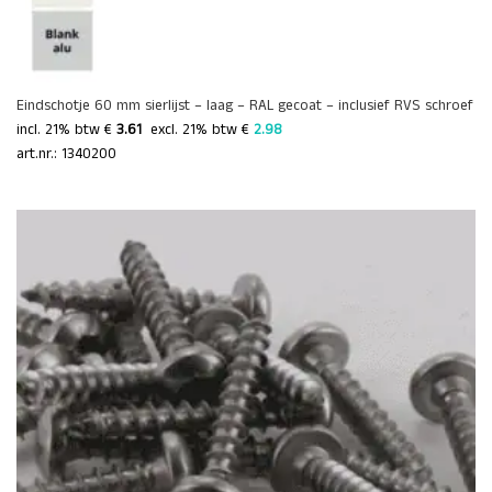
Eindschotje 60 mm sierlijst – laag – RAL gecoat – inclusief RVS schroef
incl. 21% btw €
3.61
 excl. 21% btw € 
2.98 
art.nr.: 1340200