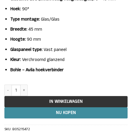
Hoek:
90°
Type montage:
Glas/Glas
Breedte:
45 mm
Hoogte:
90 mm
Glaspaneel type:
Vast paneel
Kleur:
Verchroomd glanzend
Bohle – Avila hoekverbinder
Douche glasklem hoekverbinder Avila glas/glas 90° aantal
IN WINKELWAGEN
NU KOPEN
SKU:
BO5215472