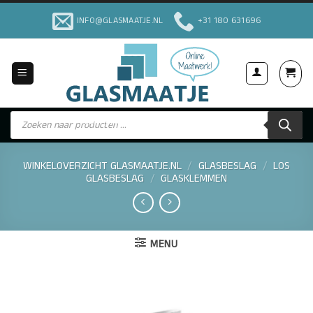
Ga
INFO@GLASMAATJE.NL
+31 180 631696
naar
inhoud
Producten
Voor Particulieren & Bedrijven
zoeken
WINKELOVERZICHT GLASMAATJE.NL
/
GLASBESLAG
/
LOS
GLASBESLAG
/
GLASKLEMMEN
MENU