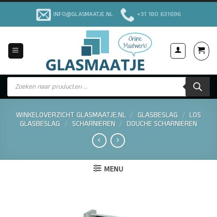
Ga
INFO@GLASMAATJE.NL
+31 180 631696
naar
inhoud
Producten
Voor Particulieren & Bedrijven
zoeken
WINKELOVERZICHT GLASMAATJE.NL
/
GLASBESLAG
/
LOS
GLASBESLAG
/
SCHARNIEREN
/
DOUCHE SCHARNIEREN
MENU