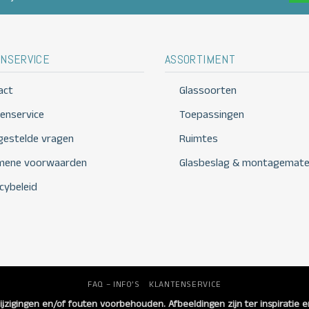
NSERVICE
ASSORTIMENT
act
Glassoorten
tenservice
Toepassingen
 gestelde vragen
Ruimtes
mene voorwaarden
Glasbeslag & montagemater
cybeleid
FAQ – INFO’S
KLANTENSERVICE
ijzigingen en/of fouten voorbehouden. Afbeeldingen zijn ter inspiratie 