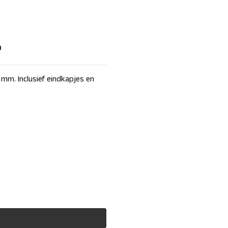
m
mm. Inclusief eindkapjes en
al