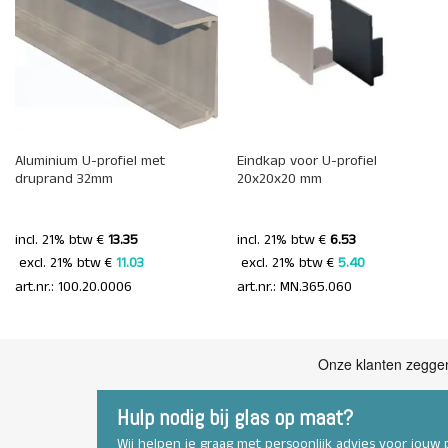
+
Aluminium U-profiel met
Eindkap voor U-profiel
druprand 32mm
20x20x20 mm
incl. 21% btw €
13.35
incl. 21% btw €
6.53
 excl. 21% btw € 
11.03 
 excl. 21% btw € 
5.40 
art.nr.: 100.20.0006
art.nr.: MN.365.060
Hulp nodig bij glas op maat?
Wij helpen je graag met persoonlijk advies voor jouw p