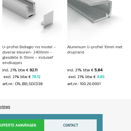
+
+
U-profiel Bellagio rvs model –
Aluminium U-profiel 10mm met
diverse kleuren- 2400mm –
druprand
glasdikte 8-10mm – inclusief
eindkapjes
incl. 21% btw €
92.11
incl. 21% btw €
5.84
 excl. 21% btw € 
76.12 
 excl. 21% btw € 
4.83 
art.nr.: CRL.BELSDCD38
art.nr.: 100.20.0001
OFFERTE AANVRAGEN
CONTACT