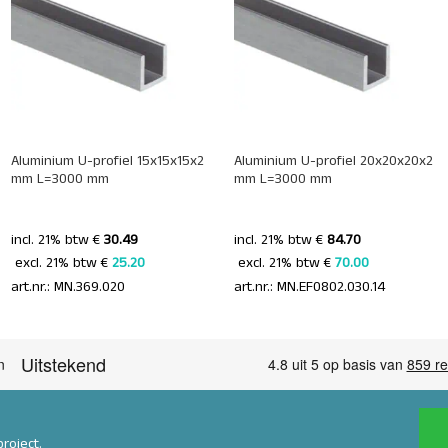
+
+
Aluminium U-profiel 15x15x15x2
Aluminium U-profiel 20x20x20x2
mm L=3000 mm
mm L=3000 mm
incl. 21% btw €
30.49
incl. 21% btw €
84.70
 excl. 21% btw € 
25.20 
 excl. 21% btw € 
70.00 
art.nr.: MN.369.020
art.nr.: MN.EF0802.030.14
roject.