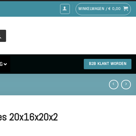
WINKELWAGEN /
€
0,00
G
B2B KLANT WORDEN
pjes 20x16x20x2