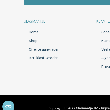
GLASMAATJE
KLANTE
Home
Cont
Shop
Klan
Offerte aanvragen
Veel
B2B klant worden
Alge
Priva
Copyright 2026 ©
Glasmaatje BV - Prijsw