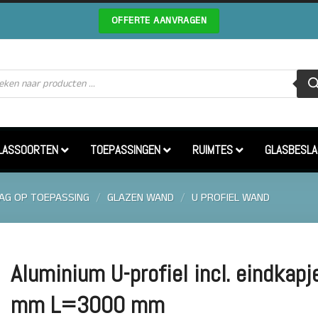
OFFERTE AANVRAGEN
cten
en
LASSOORTEN
TOEPASSINGEN
RUIMTES
GLASBESLA
AG OP TOEPASSING
/
GLAZEN WAND
/
U PROFIEL WAND
Aluminium U-profiel incl. eindka
mm L=3000 mm