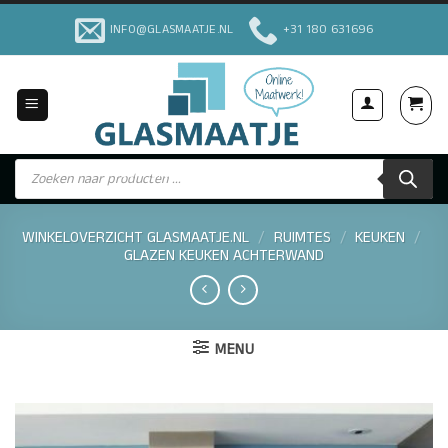
Ga
INFO@GLASMAATJE.NL
+31 180 631696
naar
inhoud
Producten
Voor Particulieren & Bedrijven
zoeken
WINKELOVERZICHT GLASMAATJE.NL
/
RUIMTES
/
KEUKEN
/
GLAZEN KEUKEN ACHTERWAND
MENU