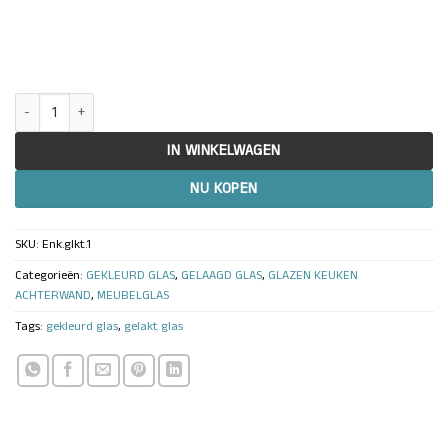
Gekleurd glas op maat | Gehard Hittebestendig gelakt glaspaneel *RAL
IN WINKELWAGEN
NU KOPEN
SKU:
Enk.glkt.1
Categorieën:
GEKLEURD GLAS
,
GELAAGD GLAS
,
GLAZEN KEUKEN
ACHTERWAND
,
MEUBELGLAS
Tags:
gekleurd glas
,
gelakt glas