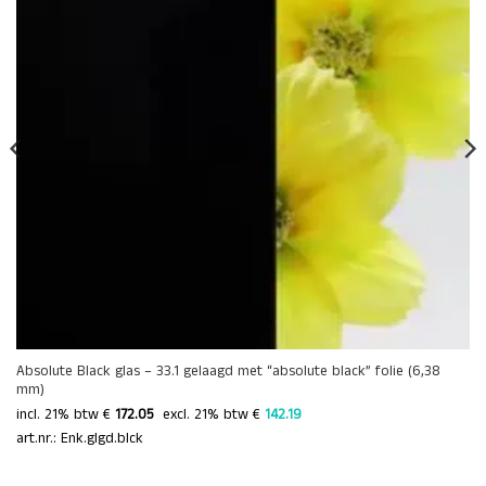
Absolute Black glas – 33.1 gelaagd met “absolute black” folie (6,38
mm)
incl. 21% btw €
172.05
 excl. 21% btw € 
142.19 
art.nr.: Enk.glgd.blck