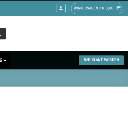
WINKELWAGEN /
€
0,00
G
B2B KLANT WORDEN