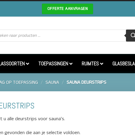
OFFERTE AANVRAGEN
cten
en
LASSOORTEN
TOEPASSINGEN
RUIMTES
GLASBESLA
AG OP TOEPASSING
/
SAUNA
/
SAUNA DEURSTRIPS
EURSTRIPS
t u alle deurstrips voor sauna’s.
n gevonden die aan je selectie voldoen.