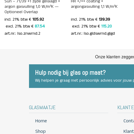
Sun – 71/39 +1 zijde gelaagd +
HR +/++ coating +
argon gasvulling 1,0 W/m²K —
argongasvulling 1,1 W/m²K
Optioneel Overlap
incl. 21% btw €
105.92
incl. 21% btw €
139.39
 excl. 21% btw € 
87.54 
 excl. 21% btw € 
115.20 
art.nr.: Iso.znwrnd.2
art.nr.: Iso.gldswrnd.glgd
Hulp nodig bij glas op maat?
Wij helpen je graag met persoonlijk advies voor jouw p
GLASMAATJE
KLANTE
Home
Cont
Shop
Klan