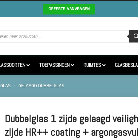
OFFERTE AANVRAGEN
cten
en
LASSOORTEN
TOEPASSINGEN
RUIMTES
GLASBESLA
EGLAS
/
GELAAGD DUBBELGLAS
Dubbelglas 1 zijde gelaagd veilig
zijde HR++ coating + argongasvu