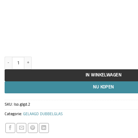
Dubbelglas 1 zijde gelaagd veiligheidsglas + 1 zijde HR++ coating + arg
IN WINKELWAGEN
NU KOPEN
SKU:
Iso.glgd.2
Categorie:
GELAAGD DUBBELGLAS