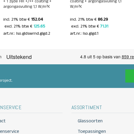
+ 1 zijde HR +/++ coating +
coating + argongasvulling 1,1
argongasvulling 1,1 W/m²K
W/m²K
incl. 21% btw €
152.04
incl. 21% btw €
86.29
 excl. 21% btw € 
125.65 
 excl. 21% btw € 
71.31 
art.nr.: Iso.gldswrnd.glgd.2
art.nr.: Iso.glgd.1
roject.
NSERVICE
ASSORTIMENT
act
Glassoorten
tenservice
Toepassingen