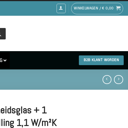
WINKELWAGEN /
€
0,00
G
B2B KLANT WORDEN
heidsglas + 1
lling 1,1 W/m²K