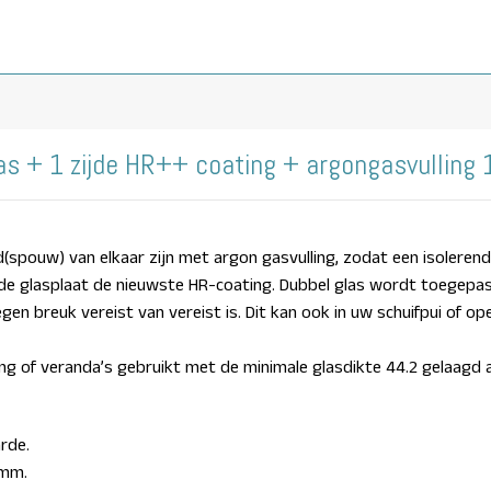
las + 1 zijde HR++ coating + argongasvulling
d(spouw) van elkaar zijn met argon gasvulling, zodat een isolere
gde glasplaat de nieuwste HR-coating. D
ubbel glas wordt toegepas
egen breuk vereist van vereist is.
Dit kan ook in uw schuifpui of op
ng of veranda’s gebruikt met de minimale glasdikte 44.2 gelaagd 
rde.
5mm.