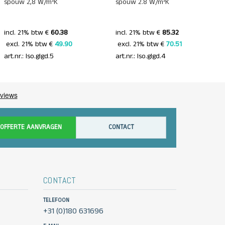
spouw 2,8 W/m²K
spouw 2.8 W/m²K
incl. 21% btw €
60.38
incl. 21% btw €
85.32
 excl. 21% btw € 
49.90 
 excl. 21% btw € 
70.51 
art.nr.: Iso.glgd.5
art.nr.: Iso.glgd.4
OFFERTE AANVRAGEN
CONTACT
CONTACT
TELEFOON
+31 (0)180 631696