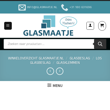
Ga
INFO@GLASMAATJE.NL
+31 180 631696
naar
inhoud
Producten
Voor Particulieren & Bedrijven
zoeken
WINKELOVERZICHT GLASMAATJE.NL
/
GLASBESLAG
/
LOS
GLASBESLAG
/
GLASKLEMMEN
MENU