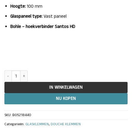
Hoogte:
100 mm
Glaspaneel type:
Vast paneel
Bohle – hoekverbinder Santos HD
Douche glasklem hoekverbinder Santos HD glas/wand 90° - per 2 stuk
IN WINKELWAGEN
NU KOPEN
SKU:
BO5218440
Categorieën:
GLASKLEMMEN
,
DOUCHE KLEMMEN