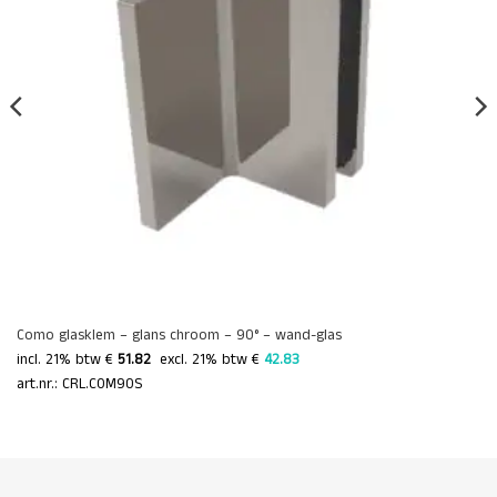
Como glasklem – glans chroom – 90° – wand-glas
incl. 21% btw €
51.82
 excl. 21% btw € 
42.83 
art.nr.: CRL.COM90S