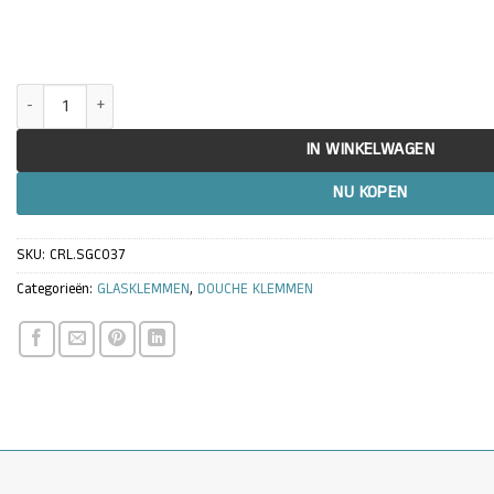
Douche glasklem Vienna 90° wand/glas met kleine steunpoot aantal
IN WINKELWAGEN
NU KOPEN
SKU:
CRL.SGC037
Categorieën:
GLASKLEMMEN
,
DOUCHE KLEMMEN