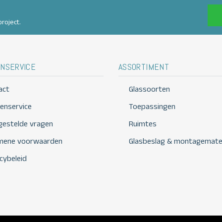
roject.
NSERVICE
ASSORTIMENT
act
Glassoorten
tenservice
Toepassingen
 gestelde vragen
Ruimtes
mene voorwaarden
Glasbeslag & montagemater
cybeleid