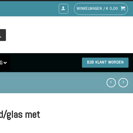
WINKELWAGEN /
€
0,00
G
B2B KLANT WORDEN
d/glas met