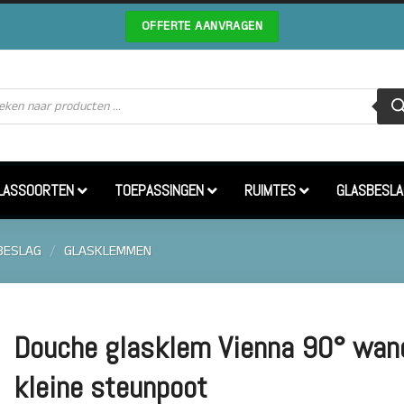
OFFERTE AANVRAGEN
cten
en
LASSOORTEN
TOEPASSINGEN
RUIMTES
GLASBESLA
BESLAG
/
GLASKLEMMEN
Douche glasklem Vienna 90° wan
kleine steunpoot