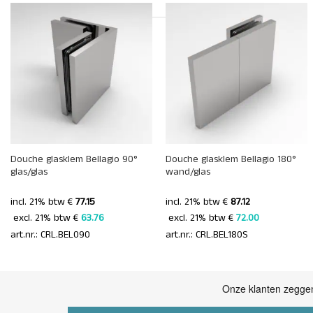
+
+
Douche glasklem Bellagio 90°
Douche glasklem Bellagio 180°
glas/glas
wand/glas
incl. 21% btw €
77.15
incl. 21% btw €
87.12
 excl. 21% btw € 
63.76 
 excl. 21% btw € 
72.00 
art.nr.: CRL.BEL090
art.nr.: CRL.BEL180S