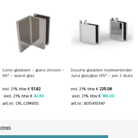
+
+
Como glasklem – glans chroom –
Douche glasklem hoekverbinder
90° – wand-glas
Juna glas/glas 135° – per 2 stuks
incl. 21% btw €
51.82
incl. 21% btw €
225.06
 excl. 21% btw € 
42.83 
 excl. 21% btw € 
186.00 
art.nr.: CRL.COM90S
art.nr.: BO5410347