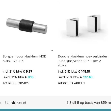
+
+
Borgpen voor glasklem, MOD
Douche glasklem hoekverbinder
5015, RVS 316
Juna glas/wand 90° – per 2
stuks
incl. 21% btw €
9.87
incl. 21% btw €
148.10
 excl. 21% btw € 
8.16 
 excl. 21% btw € 
122.40 
art.nr.: QR.205015
art.nr.: BO5410333