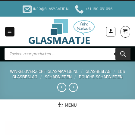
Ga
INFO@GLASMAATJE.NL
+31 180 631696
naar
inhoud
Producten
Voor Particulieren & Bedrijven
zoeken
WINKELOVERZICHT GLASMAATJE.NL
/
GLASBESLAG
/
LOS
GLASBESLAG
/
SCHARNIEREN
/
DOUCHE SCHARNIEREN
MENU